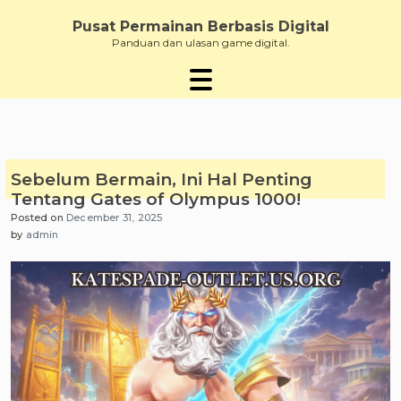
Skip
Pusat Permainan Berbasis Digital
to
Panduan dan ulasan game digital.
content
Sebelum Bermain, Ini Hal Penting
Tentang Gates of Olympus 1000!
Posted on
December 31, 2025
by
admin