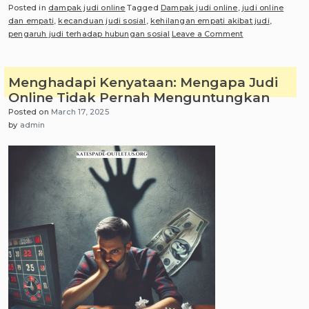
Posted in
dampak judi online
Tagged
Dampak judi online
,
judi online
dan empati
,
kecanduan judi sosial
,
kehilangan empati akibat judi
,
on
pengaruh judi terhadap hubungan sosial
Leave a Comment
Bagaimana
Judi
Online
Menghadapi Kenyataan: Mengapa Judi
Dapat
Online Tidak Pernah Menguntungkan
Merusak
Posted on
March 17, 2025
Empati
by
admin
dan
Kepedulian
Sosial?