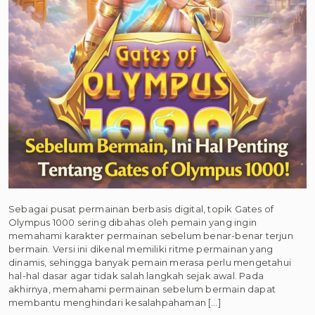
Sebagai pusat permainan berbasis digital, topik Gates of
Olympus 1000 sering dibahas oleh pemain yang ingin
memahami karakter permainan sebelum benar-benar terjun
bermain. Versi ini dikenal memiliki ritme permainan yang
dinamis, sehingga banyak pemain merasa perlu mengetahui
hal-hal dasar agar tidak salah langkah sejak awal. Pada
akhirnya, memahami permainan sebelum bermain dapat
membantu menghindari kesalahpahaman […]