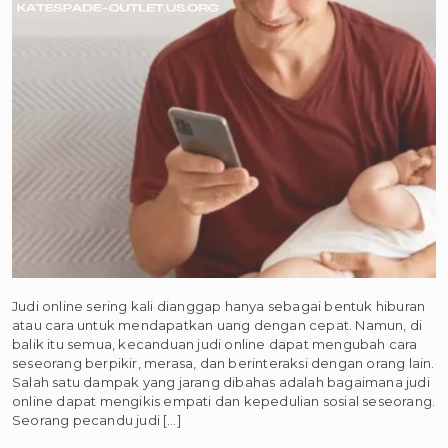
Judi online sering kali dianggap hanya sebagai bentuk hiburan
atau cara untuk mendapatkan uang dengan cepat. Namun, di
balik itu semua, kecanduan judi online dapat mengubah cara
seseorang berpikir, merasa, dan berinteraksi dengan orang lain.
Salah satu dampak yang jarang dibahas adalah bagaimana judi
online dapat mengikis empati dan kepedulian sosial seseorang.
Seorang pecandu judi […]