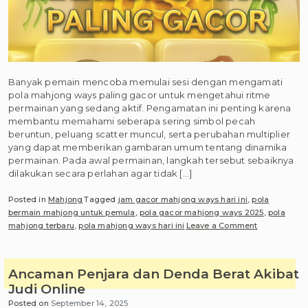
Banyak pemain mencoba memulai sesi dengan mengamati
pola mahjong ways paling gacor untuk mengetahui ritme
permainan yang sedang aktif. Pengamatan ini penting karena
membantu memahami seberapa sering simbol pecah
beruntun, peluang scatter muncul, serta perubahan multiplier
yang dapat memberikan gambaran umum tentang dinamika
permainan. Pada awal permainan, langkah tersebut sebaiknya
dilakukan secara perlahan agar tidak […]
Posted in
Mahjong
Tagged
jam gacor mahjong ways hari ini
,
pola
bermain mahjong untuk pemula
,
pola gacor mahjong ways 2025
,
pola
on
mahjong terbaru
,
pola mahjong ways hari ini
Leave a Comment
Pola
Mahjong
Ways
Ancaman Penjara dan Denda Berat Akibat
Paling
Judi Online
Gacor
Posted on
September 14, 2025
Hari