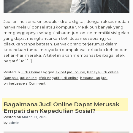
Judi online semakin populer di era digital, dengan akses mudah
hanya melalui ponsel atau komputer. Meskipun banyak yang
menganggapnya sebagai hiburan, judi online memiliki sisi gelap
yang dapat menghancurkan kehidupan seseorang jika
dilakukan tanpa batasan. Banyak orang terjerumus dalam
kecanduan tanpa menyadari dampaknya terhadap kehidupan
sehari-hari mereka. Artikel ini akan membahas berbagai efek
negatif judi […]
Posted in
Judi Online
Tagged
akibat judi online
,
Bahaya judi online
,
Dampak judi online
,
efek negatif judi online
,
Kecanduan judi
on
online
Leave a Comment
Efek
Negatif
Judi
Bagaimana Judi Online Dapat Merusak
Online
Empati dan Kepedulian Sosial?
terhadap
Posted on
March 19, 2025
Kehidupan
by
admin
Sehari-
hari