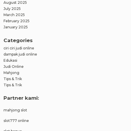
August 2025
July 2025
March 2025
February 2025
January 2025
Categories
ciri ciri judi online
dampak judi online
Edukasi
Judi Online
Mahjong
Tips & Trik
Tips & Trik
Partner kami:
mahjong slot
slot777 online